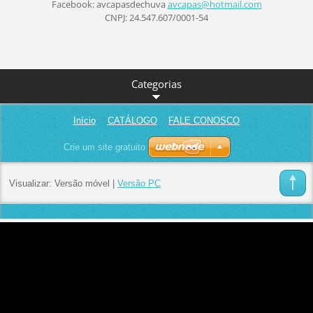
Facebook: avcapasdechuva
avcapas@
hotmail.
com
CNPJ: 24.547.607/0001-54
Categorias
Início
CATÁLOGO
FALE CONOSCO
Crie um site gratuito
Visualizar:
Versão móvel
|
Versão PC